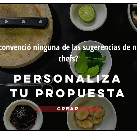
convenció ninguna de las sugerencias de n
chefs?
personaliza
tu propuesta
CREAR
michef.uy