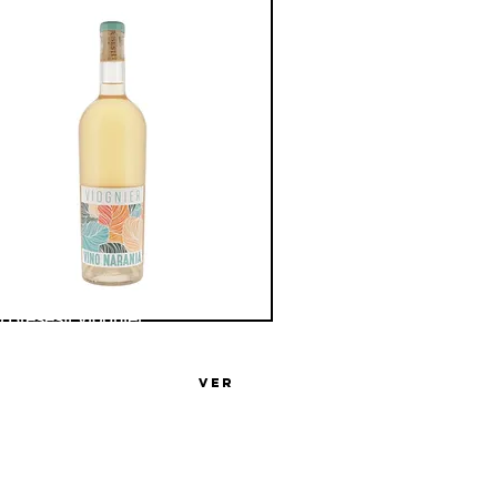
 Bresesti Viognier
ga Familia Bresesti
VER