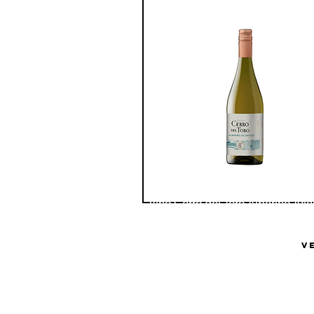
Vino Cerro del Toro Albariño Atla
Bodega Cerro del Toro
V