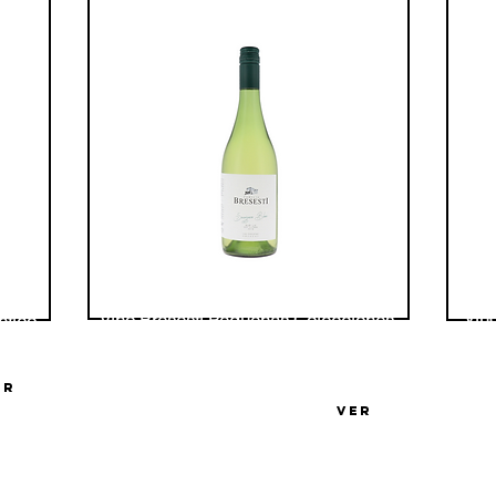
Vino
Vino Bresesti Pequeñas Colecciones
ntico
Sauvignon Blanc Sur Lie
Bode
ER
Bodega Familia Bresesti
VER