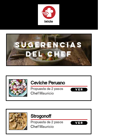
SUGERENCIAS
DEL CHEF
Ceviche Peruano
Propuesta de 2 pasos
VER
Chef
Mauricio
Strogonoff
Propuesta de 2 pasos
VER
Chef
Mauricio