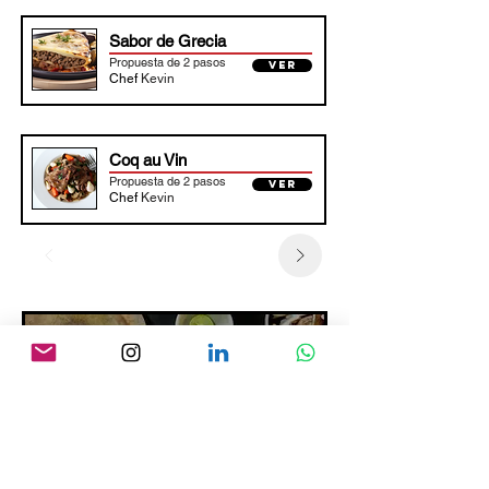
Sabor de Grecia
Propuesta de 2 pasos
VER
Chef
Kevin
Coq au Vin
Propuesta de 2 pasos
VER
Chef
Kevin
¿No te convenció ninguna de las
sugerencias de nuestros chefs?
personaliza tu
propuesta
CREAR