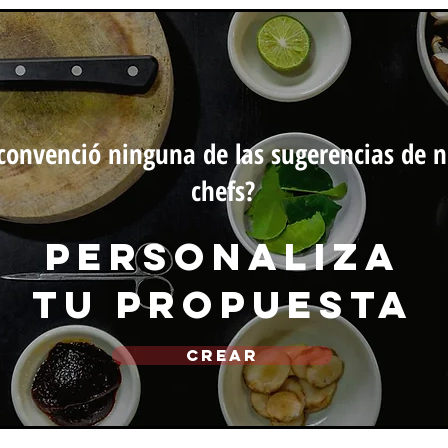
convenció ninguna de las sugerencias de n
chefs?
personaliza
tu propuesta
CREAR
michef.uy