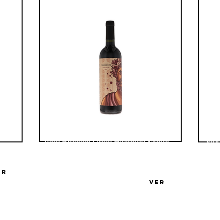
Vin
Vino Bresesti Línea Historica Merlot
Tan
Tannat
Bode
ER
Bodega Familia Bresesti
VER