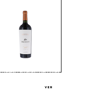
o Bresesti Pequeñas Colecciones
nat
ga Familia Bresesti
VER