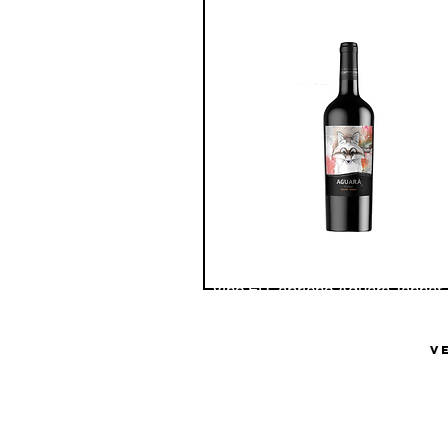
Vino El Capricho Aguará Tannat
Bodega El Capricho
V