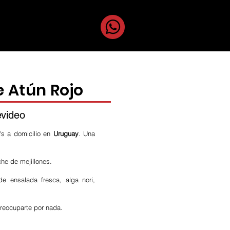
uestros Chefs
e Atún Rojo
evideo
fs a domicilio en
Uruguay
. Una
he de mejillones.
e ensalada fresca, alga nori,
preocuparte por nada.