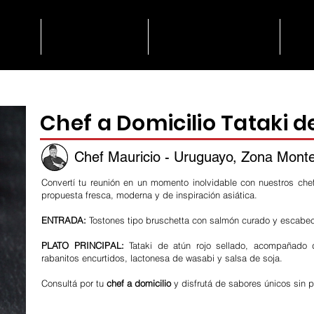
lio
Catering
Degustación
N
Chef a Domicilio Tataki d
Chef Mauricio - Uruguayo, Zona Mont
Convertí tu reunión en un momento inolvidable con nuestros che
propuesta fresca, moderna y de inspiración asiática.
ENTRADA:
Tostones tipo bruschetta con salmón curado y escabec
PLATO PRINCIPAL:
Tataki de atún rojo sellado, acompañado d
rabanitos encurtidos, lactonesa de wasabi y salsa de soja.
Consultá por tu
chef a domicilio
y disfrutá de sabores únicos sin 