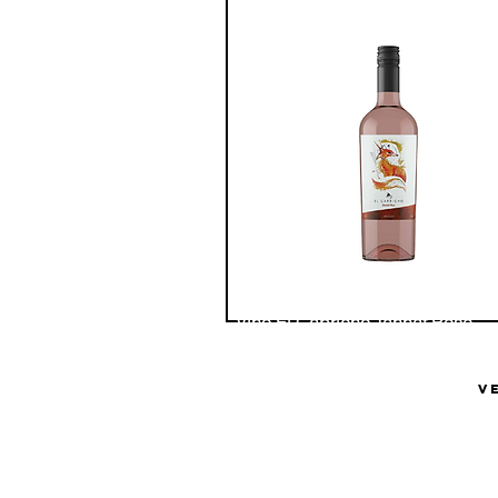
Vino El Capricho Tannat Rosé
Bodega El Capricho
V