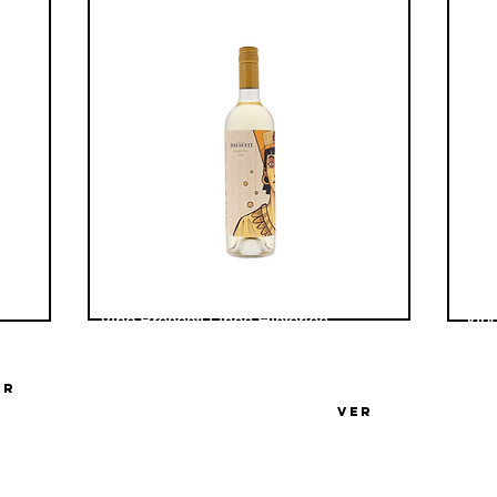
Vin
Vino Bresesti Línea Historica
Sau
Sauvignon Blanc
Bode
ER
Bodega Familia Bresesti
VER