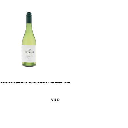
o Bresesti Pequeñas Colecciones
vignon Blanc Sur Lie
ga Familia Bresesti
VER