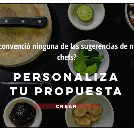
convenció ninguna de las sugerencias de n
chefs?
personaliza
tu propuesta
CREAR
michef.uy