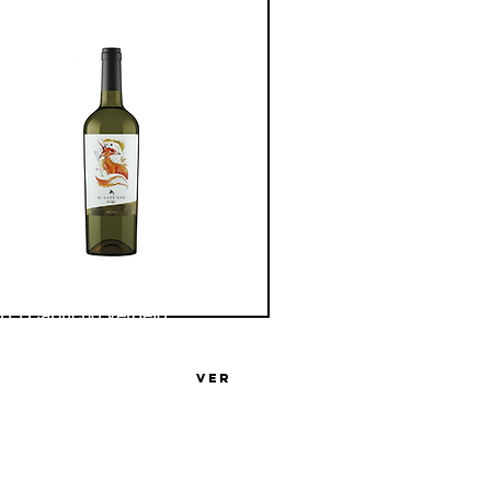
o El Capricho Verdejo
ga El Capricho
VER