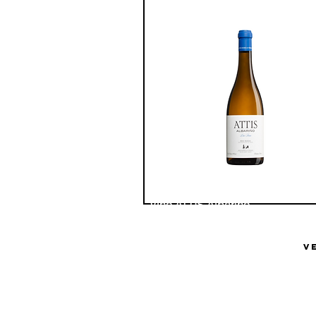
Vino ATTIS Albariño
Bodega ATTIS
V