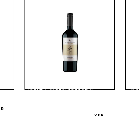
Vin
Vino El Capricho Tempranillo
Reserva
Bode
ER
Bodega El Capricho
VER