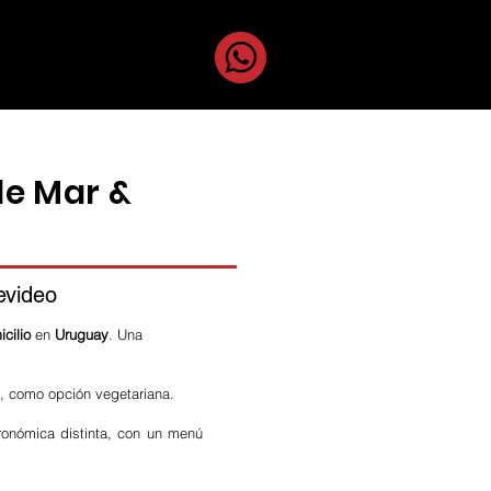
uestros Chefs
de Mar &
evideo
cilio
en
Uruguay
. Una
, como opción vegetariana.
ronómica distinta, con un menú