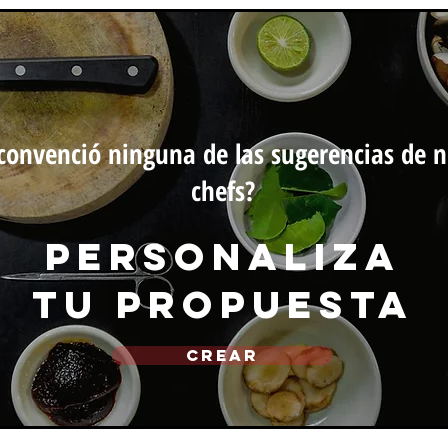
convenció ninguna de las sugerencias de n
chefs?
personaliza
tu propuesta
CREAR
michef.uy