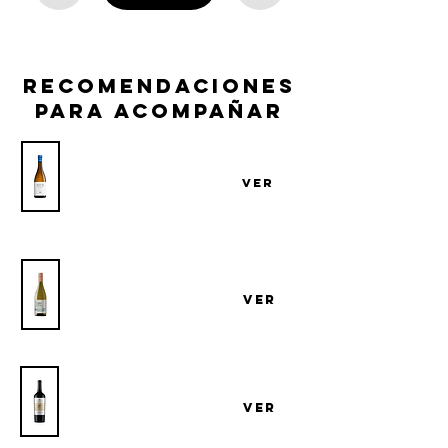
recomendaciones
para acompañar
Vino ATTIS Albariño
VER
Bodega ATTIS
Vino Cerro del Toro Albariño Atlantico
Bodega Cerro del Toro
VER
Vino El Capricho Tempranillo Reserva
Bodega El Capricho
VER