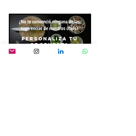
¿No te convenció ninguna de las
sugerencias de nuestros chefs?
personaliza tu
propuesta
CREAR
michef.uy
Apoyan
Contacto