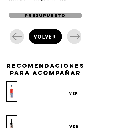
presupuesto
VOLVER
recomendaciones
para acompañar
Vino Bresesti Arinarnoa Rosé
VER
Bodega Familia Bresesti
Vino El Capricho Aguará Tannat Blend
Bodega El Capricho
VER