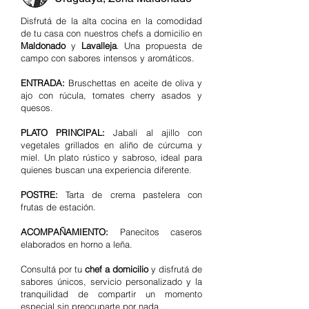
Disfrutá de la alta cocina en la comodidad
de tu casa con nuestros chefs a domicilio en
Maldonado
y
Lavalleja
. Una propuesta de
campo con sabores intensos y aromáticos.
ENTRADA:
Bruschettas en aceite de oliva y
ajo con rúcula, tomates cherry asados y
quesos.
PLATO PRINCIPAL:
Jabalí al ajillo con
vegetales grillados en aliño de cúrcuma y
miel. Un plato rústico y sabroso, ideal para
quienes buscan una experiencia diferente.
POSTRE:
Tarta de crema pastelera con
frutas de estación.
ACOMPAÑAMIENTO:
Panecitos caseros
elaborados en horno a leña.
Consultá por tu
chef a domicilio
y disfrutá de
sabores únicos, servicio personalizado y la
tranquilidad de compartir un momento
especial sin preocuparte por nada.