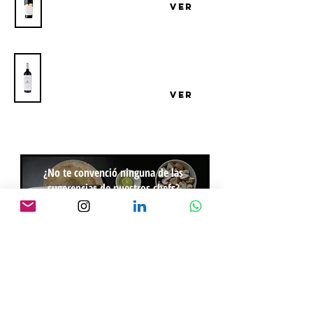
Bodega San Marzano
VER
Vino Bresesti Pequeñas Colecciones
Cabernet Sauvignon
Bodega Familia Bresesti
VER
¿No te convenció ninguna de las
sugerencias de nuestros chefs?
personaliza tu
propuesta
CREAR