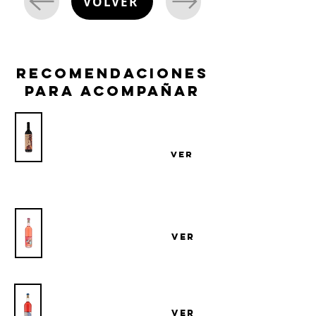
VOLVER
recomendaciones
para acompañar
Vino Bresesti Línea Historica Merlot
Tannat
VER
Bodega Familia Bresesti
Vino Bresesti Little Roma Sur Lie
Bodega Familia Bresesti
VER
Vino Bresesti Arinarnoa Rosé
Bodega Familia Bresesti
VER