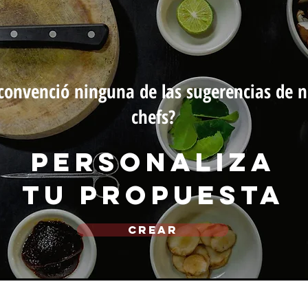
convenció ninguna de las sugerencias de n
chefs?
personaliza
tu propuesta
CREAR
michef.uy