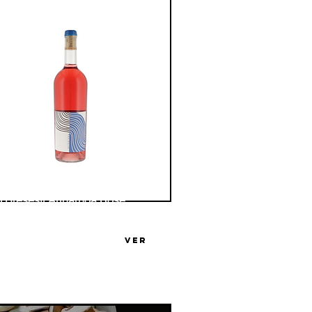
o Bresesti Arinarnoa Rosé
ga Familia Bresesti
VER