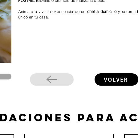
POSTRE:
Brownie o crumble de manzana o pera.
Animate a vivir la experiencia de un
chef a domicilio
y sorprend
único en tu casa.
VOLVER
daciones para a