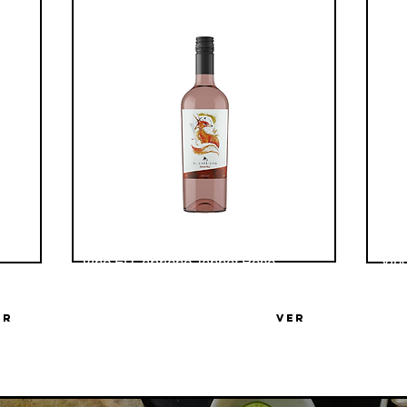
Vin
Vino El Capricho Tannat Rosé
Bode
Bodega El Capricho
ER
VER