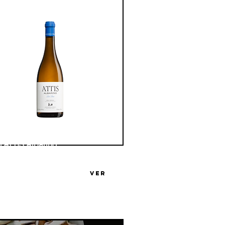
o ATTIS Albariño
ega ATTIS
VER