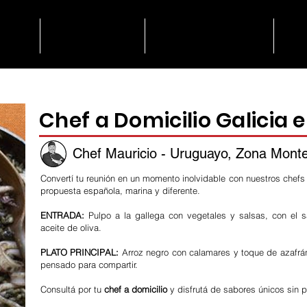
lio
Catering
Degustación
N
Chef a Domicilio Galicia 
Chef Mauricio - Uruguayo, Zona Mont
Convertí tu reunión en un momento inolvidable con nuestros chefs
propuesta española, marina y diferente.
ENTRADA:
Pulpo a la gallega con vegetales y salsas, con el s
aceite de oliva.
PLATO PRINCIPAL:
Arroz negro con calamares y toque de azafrán
pensado para compartir.
Consultá por tu
chef a domicilio
y disfrutá de sabores únicos sin 