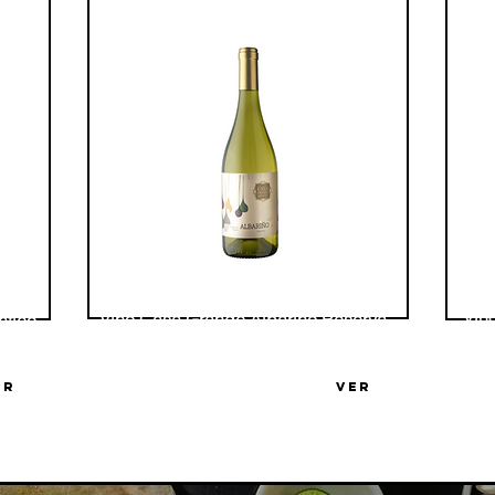
Vin
Vino Casa Grande Albariño Reserva
ntico
Bod
Bodega Casa Grande
ER
VER