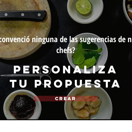
convenció ninguna de las sugerencias de n
chefs?
personaliza
tu propuesta
CREAR
michef.uy