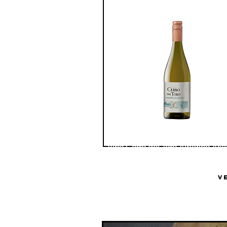
Vino Cerro del Toro Albariño Atla
Bodega Cerro del Toro
V