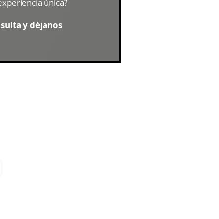
experiencia única?
nsulta y déjanos
Seguinos