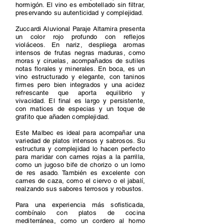
hormigón. El vino es embotellado sin filtrar,
preservando su autenticidad y complejidad.
Zuccardi Aluvional Paraje Altamira presenta
un color rojo profundo con reflejos
violáceos. En nariz, despliega aromas
intensos de frutas negras maduras, como
moras y ciruelas, acompañados de sutiles
notas florales y minerales. En boca, es un
vino estructurado y elegante, con taninos
firmes pero bien integrados y una acidez
refrescante que aporta equilibrio y
vivacidad. El final es largo y persistente,
con matices de especias y un toque de
grafito que añaden complejidad.
Este Malbec es ideal para acompañar una
variedad de platos intensos y sabrosos. Su
estructura y complejidad lo hacen perfecto
para maridar con carnes rojas a la parrilla,
como un jugoso bife de chorizo o un lomo
de res asado. También es excelente con
carnes de caza, como el ciervo o el jabalí,
realzando sus sabores terrosos y robustos.
Para una experiencia más sofisticada,
combínalo con platos de cocina
mediterránea, como un cordero al horno