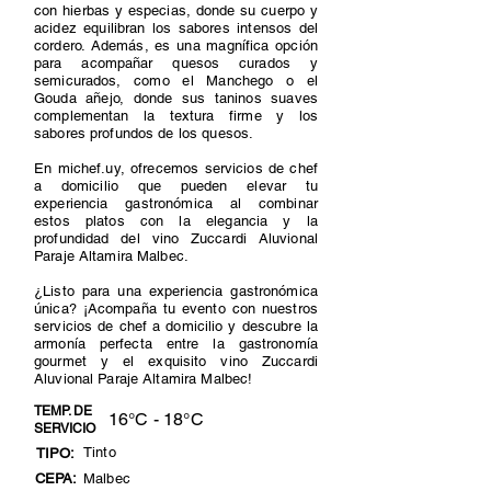
con hierbas y especias, donde su cuerpo y
acidez equilibran los sabores intensos del
cordero. Además, es una magnífica opción
para acompañar quesos curados y
semicurados, como el Manchego o el
Gouda añejo, donde sus taninos suaves
complementan la textura firme y los
sabores profundos de los quesos.
En michef.uy, ofrecemos servicios de chef
a domicilio que pueden elevar tu
experiencia gastronómica al combinar
estos platos con la elegancia y la
profundidad del vino Zuccardi Aluvional
Paraje Altamira Malbec.
¿Listo para una experiencia gastronómica
única? ¡Acompaña tu evento con nuestros
servicios de chef a domicilio y descubre la
armonía perfecta entre la gastronomía
gourmet y el exquisito vino Zuccardi
Aluvional Paraje Altamira Malbec!
TEMP. DE
16°C - 18°C
SERVICIO
Tinto
TIPO:
CEPA:
Malbec