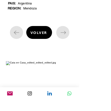
PAIS:
Argentina
REGION:
Mendoza
VOLVER
cata de vinos
¿Estás listo para embarcarte en una
emocionante aventura enológica
desde la comodidad de tu hogar?
Nuestras degustaciones de vino a
domicilio te permiten descubrir un
mundo de sabores y aromas