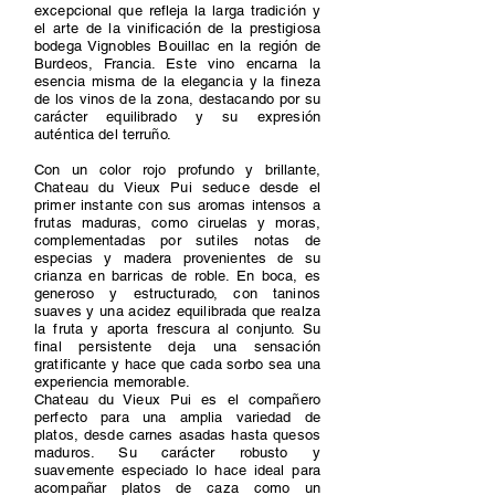
excepcional que refleja la larga tradición y
el arte de la vinificación de la prestigiosa
bodega Vignobles Bouillac en la región de
Burdeos, Francia. Este vino encarna la
esencia misma de la elegancia y la fineza
de los vinos de la zona, destacando por su
carácter equilibrado y su expresión
auténtica del terruño.
Con un color rojo profundo y brillante,
Chateau du Vieux Pui seduce desde el
primer instante con sus aromas intensos a
frutas maduras, como ciruelas y moras,
complementadas por sutiles notas de
especias y madera provenientes de su
crianza en barricas de roble. En boca, es
generoso y estructurado, con taninos
suaves y una acidez equilibrada que realza
la fruta y aporta frescura al conjunto. Su
final persistente deja una sensación
gratificante y hace que cada sorbo sea una
experiencia memorable.
Chateau du Vieux Pui es el compañero
perfecto para una amplia variedad de
platos, desde carnes asadas hasta quesos
maduros. Su carácter robusto y
suavemente especiado lo hace ideal para
acompañar platos de caza como un