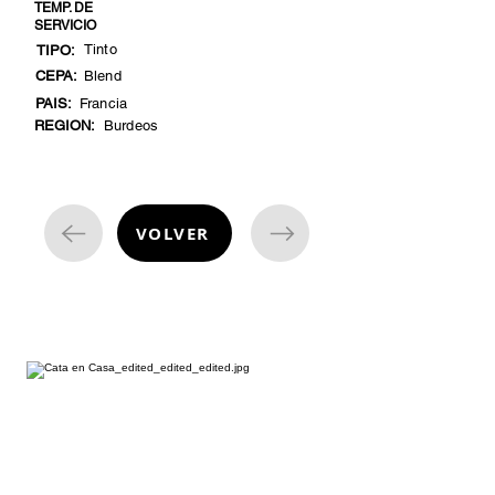
TEMP. DE
SERVICIO
Tinto
TIPO:
CEPA:
Blend
PAIS:
Francia
REGION:
Burdeos
VOLVER
cata de vinos
¿Estás listo para embarcarte en una
emocionante aventura enológica
desde la comodidad de tu hogar?