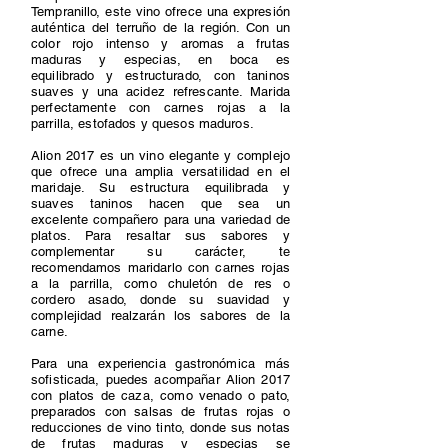
Tempranillo, este vino ofrece una expresión
auténtica del terruño de la región. Con un
color rojo intenso y aromas a frutas
maduras y especias, en boca es
equilibrado y estructurado, con taninos
suaves y una acidez refrescante. Marida
perfectamente con carnes rojas a la
parrilla, estofados y quesos maduros.
Alion 2017 es un vino elegante y complejo
que ofrece una amplia versatilidad en el
maridaje. Su estructura equilibrada y
suaves taninos hacen que sea un
excelente compañero para una variedad de
platos. Para resaltar sus sabores y
complementar su carácter, te
recomendamos maridarlo con carnes rojas
a la parrilla, como chuletón de res o
cordero asado, donde su suavidad y
complejidad realzarán los sabores de la
carne.
Para una experiencia gastronómica más
sofisticada, puedes acompañar Alion 2017
con platos de caza, como venado o pato,
preparados con salsas de frutas rojas o
reducciones de vino tinto, donde sus notas
de frutas maduras y especias se