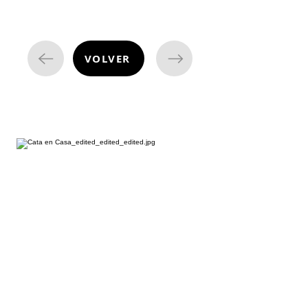
VOLVER
cata de vinos
¿Estás listo para embarcarte en una
emocionante aventura enológica
desde la comodidad de tu hogar?
Nuestras degustaciones de vino a
domicilio te permiten descubrir un
mundo de sabores y aromas
excepcionales. Imagina una velada llena
de vinos exquisitos sin salir de casa.