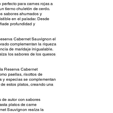
perfecto para carnes rojas a
un tierno chuletón de cerdo.
 los sabores ahumados y
stible en el paladar. Desde
añade profundidad y
Reserva Cabernet Sauvignon el
ibrado complementan la riqueza
encia de maridaje inigualable.
alza los sabores de los quesos
 la Reserva Cabernet
mo paellas, risottos de
as y especias se complementan
 de estos platos, creando una
s de autor con sabores
asta platos de carne
net Sauvignon realza la