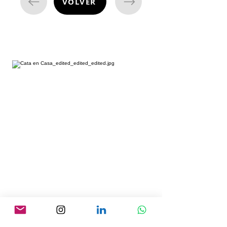
VOLVER
cata de vinos
¿Estás listo para embarcarte en una
emocionante aventura enológica
desde la comodidad de tu hogar?
Nuestras degustaciones de vino a
domicilio te permiten descubrir un
mundo de sabores y aromas
excepcionales. Imagina una velada llena
de vinos exquisitos sin salir de casa.
¿Listo para comenzar esta experiencia
única?
¡Presiona el botón de consulta y
déjanos sorprenderte!