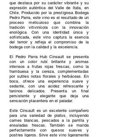
que destaca por su carácter vibrante y su
expresión auténtica del Valle de Itata, en
Chile. Producido por la prestigiosa Bodega
Pedro Parra, este vino es el resultado de un
proceso meticuloso que combina la
tradición vitivinícola con la innovación
enológica. Con una identidad única y
sofisticada, este vino captura la esencia
del terroir y refleja el compromiso de la
bodega con la calidad y la excelencia.
El Pedro Parra Hub Cinsault se presenta
con un color rubí brillante y aromas
intensos a frutas rojas frescas, como la
frambuesa y la cereza, complementadas
por sutiles notas florales y herbáceas. En
boca, ofrece una experiencia suave y
sedante, con una acidez refrescante y
taninos delicados. Presenta un final
persistente y elegante que deja una
sensación placentera en el paladar.
Este Cinsault es un excelente compañero
para una variedad de platos, incluyendo
carnes blancas, pescados a la parrilla y
ensaladas frescas. También se marida
perfectamente con quesos suaves y
postres ligeros. Sirve este vino ligeramente