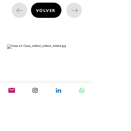
VOLVER
cata de vinos
¿Estás listo para embarcarte en una
emocionante aventura enológica
desde la comodidad de tu hogar?
Nuestras degustaciones de vino a
domicilio te permiten descubrir un
mundo de sabores y aromas
excepcionales. Imagina una velada llena
de vinos exquisitos sin salir de casa.
¿Listo para comenzar esta experiencia
única?