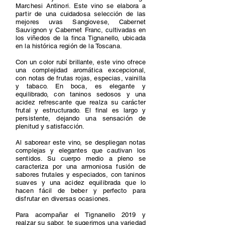
Marchesi Antinori. Este vino se elabora a
partir de una cuidadosa selección de las
mejores uvas Sangiovese, Cabernet
Sauvignon y Cabernet Franc, cultivadas en
los viñedos de la finca Tignanello, ubicada
en la histórica región de la Toscana.
Con un color rubí brillante, este vino ofrece
una complejidad aromática excepcional,
con notas de frutas rojas, especias, vainilla
y tabaco. En boca, es elegante y
equilibrado, con taninos sedosos y una
acidez refrescante que realza su carácter
frutal y estructurado. El final es largo y
persistente, dejando una sensación de
plenitud y satisfacción.
Al saborear este vino, se despliegan notas
complejas y elegantes que cautivan los
sentidos. Su cuerpo medio a pleno se
caracteriza por una armoniosa fusión de
sabores frutales y especiados, con taninos
suaves y una acidez equilibrada que lo
hacen fácil de beber y perfecto para
disfrutar en diversas ocasiones.
Para acompañar el Tignanello 2019 y
realzar su sabor, te sugerimos una variedad