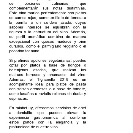
de opciones culinarias que
complementarán sus notas distintivas.
Este vino marida perfectamente con platos
de carnes rojas, como un filete de ternera a
la parrilla o un cordero asado, cuyos
sabores intensos se equilibran con la
riqueza y la estructura del vino. Además,
su perfil aromático combina de manera
excepcional con quesos maduros y bien
curados, como el parmigiano reggiano o el
pecorino toscano.
Si prefieres opciones vegetarianas, puedes
optar por platos a base de hongos o
berenjenas asadas, que realzan los
matices terrosos y ahumados del vino.
Además, el Tignanello 2019 es un
acompañante ideal para platos de pasta
con salsas cremosas o a base de tomate,
como lasañas o raviolis rellenos de ricota y
espinacas.
En michef.uy, ofrecemos servicios de chef
a domicilio que pueden elevar tu
experiencia gastronómica al combinar
estos platos con la elegancia y la
profundidad de nuestro vino.