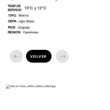
TEMP. DE
10°C y 12°C
SERVICIO
Blanco
TIPO:
CEPA:
Ugni Blanc
PAIS:
Uruguay
REGION:
Canelones
VOLVER
cata de vinos
¿Estás listo para embarcarte en una
emocionante aventura enológica