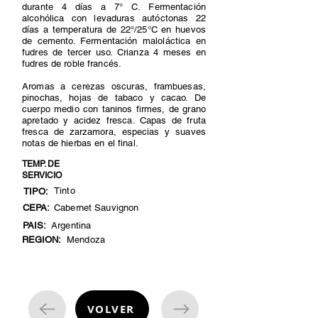
durante 4 días a 7° C. Fermentación
alcohólica con levaduras autóctonas 22
días a temperatura de 22°/25°C en huevos
de cemento. Fermentación maloláctica en
fudres de tercer uso. Crianza 4 meses en
fudres de roble francés.
Aromas a cerezas oscuras, frambuesas,
pinochas, hojas de tabaco y cacao. De
cuerpo medio con taninos firmes, de grano
apretado y acidez fresca. Capas de fruta
fresca de zarzamora, especias y suaves
notas de hierbas en el final.
TEMP. DE
SERVICIO
Tinto
TIPO:
CEPA:
Cabernet Sauvignon
PAIS:
Argentina
REGION:
Mendoza
VOLVER