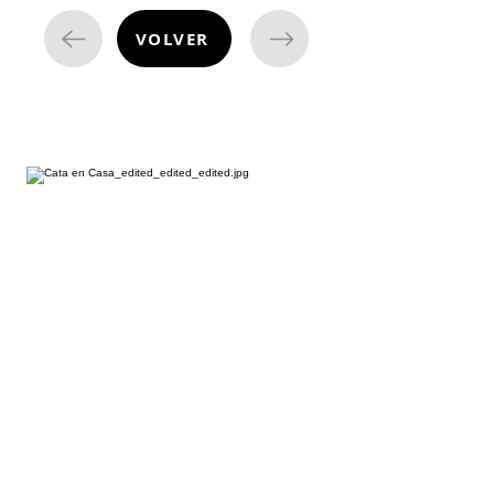
VOLVER
cata de vinos
¿Estás listo para embarcarte en una
emocionante aventura enológica
desde la comodidad de tu hogar?
Nuestras degustaciones de vino a
domicilio te permiten descubrir un
mundo de sabores y aromas
excepcionales. Imagina una velada llena
de vinos exquisitos sin salir de casa.
¿Listo para comenzar esta experiencia
única?