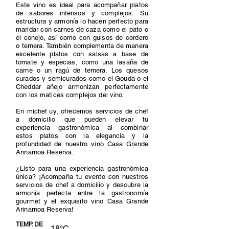
Este vino es ideal para acompañar platos
de sabores intensos y complejos. Su
estructura y armonía lo hacen perfecto para
maridar con carnes de caza como el pato o
el conejo, así como con guisos de cordero
o ternera. También complementa de manera
excelente platos con salsas a base de
tomate y especias, como una lasaña de
carne o un ragú de ternera. Los quesos
curados y semicurados como el Gouda o el
Cheddar añejo armonizan perfectamente
con los matices complejos del vino.
En michef.uy, ofrecemos servicios de chef
a domicilio que pueden elevar tu
experiencia gastronómica al combinar
estos platos con la elegancia y la
profundidad de nuestro vino Casa Grande
Arinarnoa Reserva.
¿Listo para una experiencia gastronómica
única? ¡Acompaña tu evento con nuestros
servicios de chef a domicilio y descubre la
armonía perfecta entre la gastronomía
gourmet y el exquisito vino Casa Grande
Arinarnoa Reserva!
TEMP. DE
18°C