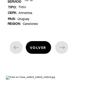
SERVICIO
Tinto
TIPO:
CEPA:
Arinarnoa
PAIS:
Uruguay
REGION:
Canelones
VOLVER
cata de vinos
¿Estás listo para embarcarte en una
emocionante aventura enológica
desde la comodidad de tu hogar?