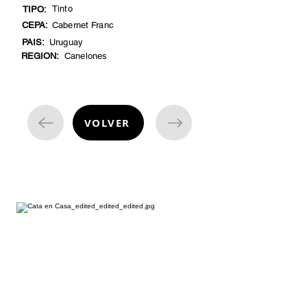
Tinto
TIPO:
CEPA:
Cabernet Franc
PAIS:
Uruguay
REGION:
Canelones
VOLVER
cata de vinos
¿Estás listo para embarcarte en una
emocionante aventura enológica
desde la comodidad de tu hogar?
Nuestras degustaciones de vino a