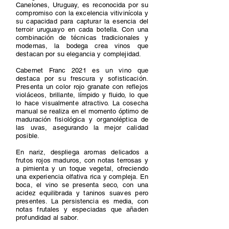
Canelones, Uruguay, es reconocida por su
compromiso con la excelencia vitivinícola y
su capacidad para capturar la esencia del
terroir uruguayo en cada botella. Con una
combinación de técnicas tradicionales y
modernas, la bodega crea vinos que
destacan por su elegancia y complejidad.
Cabernet Franc 2021 es un vino que
destaca por su frescura y sofisticación.
Presenta un color rojo granate con reflejos
violáceos, brillante, límpido y fluido, lo que
lo hace visualmente atractivo. La cosecha
manual se realiza en el momento óptimo de
maduración fisiológica y organoléptica de
las uvas, asegurando la mejor calidad
posible.
En nariz, despliega aromas delicados a
frutos rojos maduros, con notas terrosas y
a pimienta y un toque vegetal, ofreciendo
una experiencia olfativa rica y compleja. En
boca, el vino se presenta seco, con una
acidez equilibrada y taninos suaves pero
presentes. La persistencia es media, con
notas frutales y especiadas que añaden
profundidad al sabor.