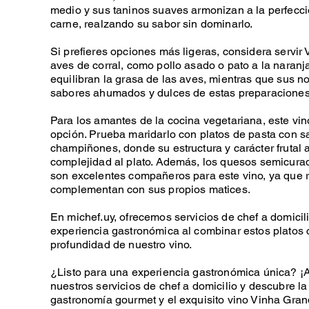
medio y sus taninos suaves armonizan a la perfecci
carne, realzando su sabor sin dominarlo.
Si prefieres opciones más ligeras, considera servir
aves de corral, como pollo asado o pato a la naranja
equilibran la grasa de las aves, mientras que sus n
sabores ahumados y dulces de estas preparaciones
Para los amantes de la cocina vegetariana, este vi
opción. Prueba maridarlo con platos de pasta con s
champiñones, donde su estructura y carácter frutal
complejidad al plato. Además, los quesos semicura
son excelentes compañeros para este vino, ya que r
complementan con sus propios matices.
En michef.uy, ofrecemos servicios de chef a domicil
experiencia gastronómica al combinar estos platos c
profundidad de nuestro vino.
¿Listo para una experiencia gastronómica única? 
nuestros servicios de chef a domicilio y descubre la
gastronomía gourmet y el exquisito vino Vinha Gran