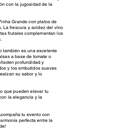
ón con la jugosidad de la
 Vinha Grande con platos de
. La frescura y acidez del vino
otas frutales complementan los
.
no también es una excelente
alsas a base de tomate o
 añaden profundidad y
dos y los embutidos suaves
ealzan su sabor y lo
io que pueden elevar tu
on la elegancia y la
¡Acompaña tu evento con
 armonía perfecta entre la
de!