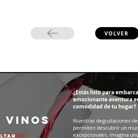
VOLVER
¿Estás listo para embarc
emocionante aventura en
comodidad de tu hogar?
e vinos
Nuestras degustaciones de 
permiten descubrir un mu
excepcionales. Imagina una
LTAR